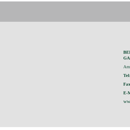
BE
GA
Am 
Tel
Fax
E-M
ww