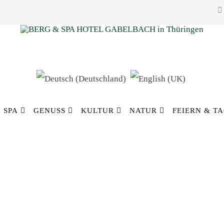
 SPA
GENUSS
KULTUR
NATUR
FEIERN & T