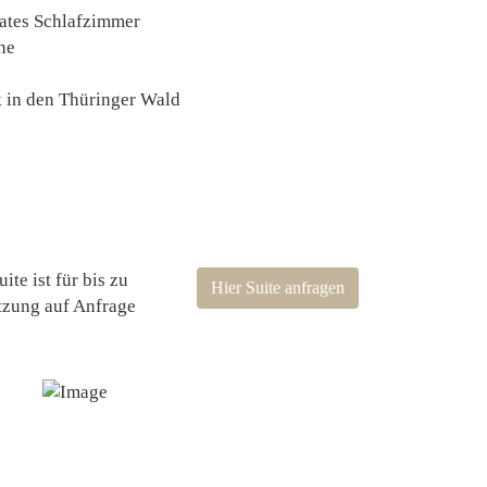
ates Schlafzimmer
he
k in den Thüringer Wald
ite ist für bis zu
Hier Suite anfragen
tzung auf Anfrage