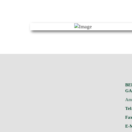
BE
GA
Am 
Tel
Fax
E-M