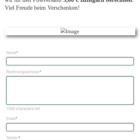
Viel Freude beim Verschenken!
Name
*
Rechnungsadresse
*
1000
characters left
Email
*
Telefon
*